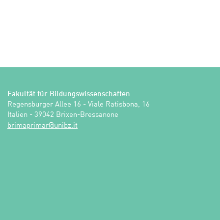
Fakultät für Bildungswissenschaften
Regensburger Allee 16 - Viale Ratisbona, 16

Italien - 39042 Brixen-Bressanone
ti.zbinu@ramirpamirb