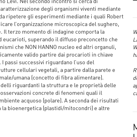
mo Levi. Nel secondo incontro si cerca di
caratterizzazione degli organismi viventi mediante
 da ripetere gli esperimenti mediante i quali Robert
dicare l’organizzazione microscopica del sughero,
. Il terzo momento di indagine comporta la
W
ed eucarioti, superando il diffuso preconcetto che
L
ganismi che NON HANNO nucleo ed altri organuli,
W
icamente valido partire dai procarioti in chiave
h
. I passi successivi riguardano l’uso del
tture cellulari vegetali, a partire dalla parete e
R
imale/umana (concetto di fibra alimentare).
d
lli riguardanti la struttura e le proprietà delle
a
servazioni concrete di fenomeni quali il
c
biente acquoso (polare). A seconda dei risultati
 la bioenergetica (plastidi/mitocondri) e altre
M