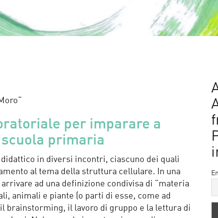
A
 Moro“
f
oratoriale per imparare a
a scuola primaria
i
idattico in diversi incontri, ciascuno dei quali
amento al tema della struttura cellulare. In una
Em
r arrivare ad una definizione condivisa di “materia
li, animali e piante (o parti di esse, come ad
brainstorming, il lavoro di gruppo e la lettura di