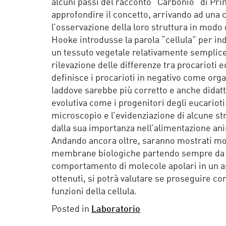
alcuni passi del racconto “Carbonio” di Pri
approfondire il concetto, arrivando ad una 
l’osservazione della loro struttura in modo
Hooke introdusse la parola “cellula” per in
un tessuto vegetale relativamente semplice
rilevazione delle differenze tra procarioti 
definisce i procarioti in negativo come or
laddove sarebbe più corretto e anche didatt
evolutiva come i progenitori degli eucarioti
microscopio e l’evidenziazione di alcune stru
dalla sua importanza nell’alimentazione an
Andando ancora oltre, saranno mostrati mode
membrane biologiche partendo sempre da os
comportamento di molecole apolari in un am
ottenuti, si potrà valutare se proseguire con
funzioni della cellula.
Posted in
Laboratorio