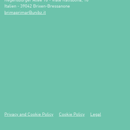
Regensburger Allee 16 - Viale Ratisbona, 16

Italien - 39042 Brixen-Bressanone
ti.zbinu@ramirpamirb
Privacy and Cookie Policy
Cookie Policy
Legal