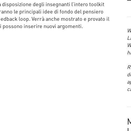
 disposizione degli insegnanti l’intero toolkit
ranno le principali idee di fondo del pensiero
 feedback loop. Verrà anche mostrato e provato il
i possono inserire nuovi argomenti.
W
L
W
h
R
d
a
c
M