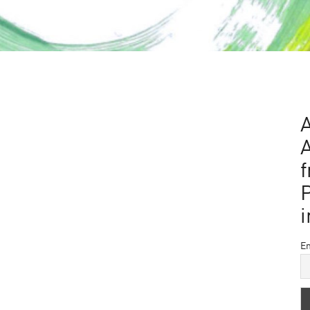
A
f
i
Em