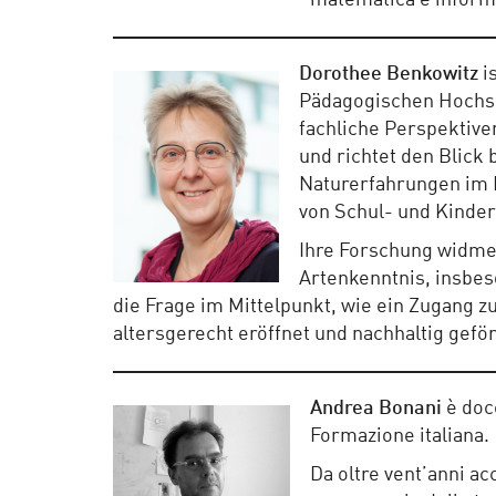
matematica e informat
Dorothee Benkowitz
is
Pädagogischen Hochsch
fachliche Perspektive
und richtet den Blick
Naturerfahrungen im B
von Schul- und Kinde
Ihre Forschung widmet
Artenkenntnis, insbes
die Frage im Mittelpunkt, wie ein Zugang zu
altersgerecht eröffnet und nachhaltig gefö
Andrea Bonani
è doc
Formazione italiana.
Da oltre vent’anni a