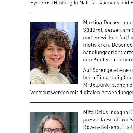
Systems tHinking In Natural sciences and 
Martina Dorner
unter
Südtirol, derzeit am
und entwickelt fort
motivieren. Besonder
handlungsorientierte
den Kindern mathem
Auf Sprengelebene gi
beim Einsatz digital
Mittelpunkt stehen d
Vertraut werden mit digitalen Anwendunge
Mita Drius
insegna Di
presso la Facoltà di 
Bozen-Bolzano. Ecolo