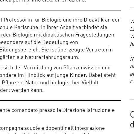
ica per il primo ciclo di istruzione.
t Professorin für Biologie und ihre Didaktik an der
W
ule Karlsruhe. In ihrer Arbeit verbindet sie
L
n der Biologie mit didaktischen Fragestellungen
W
 besonders auf die Bedeutung von
h
ildungsbereich. Sie ist überzeugte Vertreterin
rgärten als Naturerfahrungsraum.
R
d
 sich der Vermittlung von Pflanzenwissen und
a
ondere im Hinblick auf junge Kinder. Dabei steht
c
 Pflanzen, Natur und biologischer Vielfalt
rdert werden kann.
ente comandato presso la Direzione Istruzione e
d
ccompagna scuole e docenti nell’integrazione