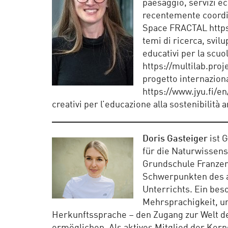
paesaggio, servizi ec
recentemente coordin
Space FRACTAL https:
temi di ricerca, svil
educativi per la scuo
https://multilab.proj
progetto internazi
https://www.jyu.fi/e
creativi per l’educazione alla sostenibilità
Doris Gasteiger
ist 
für die Naturwissens
Grundschule Franzens
Schwerpunkten des a
Unterrichts. Ein bes
Mehrsprachigkeit, um
Herkunftssprache – den Zugang zur Welt d