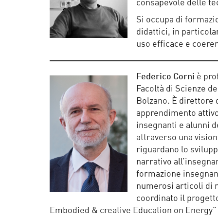
consapevole delle tec
Si occupa di formazio
didattici, in partico
uso efficace e coeren
Federico Corni
è prof
Facoltà di Scienze de
Bolzano. È direttore
apprendimento attivo,
insegnanti e alunni 
attraverso una visione
riguardano lo svilup
narrativo all’insegna
formazione insegnanti
numerosi articoli di r
coordinato il proget
Embodied & creative Education on Energy”