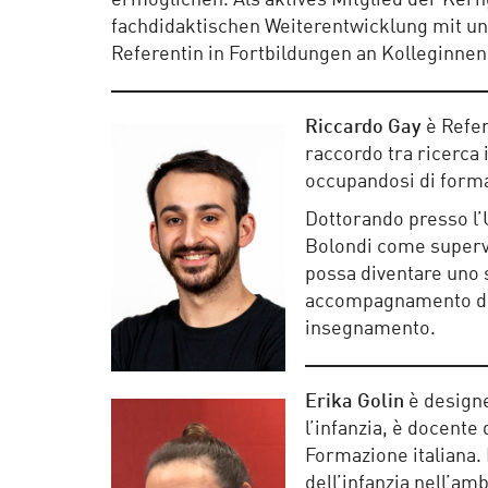
ermöglichen. Als aktives Mitglied der Ker
fachdidaktischen Weiterentwicklung mit un
Referentin in Fortbildungen an Kolleginnen
Riccardo Gay
è Refer
raccordo tra ricerca 
occupandosi di forma
Dottorando presso l’U
Bolondi come supervis
possa diventare uno 
accompagnamento dei 
insegnamento.
Erika Golin
è designe
l’infanzia, è docente
Formazione italiana. 
dell’infanzia nell’am