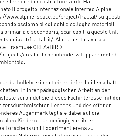
osistemici ed infrastrutture verdi. Ha
ato il progetto internazionale Interreg Alpine
//www.alpine-space.eu/project/fractal/ su questi
uppando assieme ai colleghi e colleghe materiali
la primaria e secondaria, scaricabili a questo link:
ects.unibz.it/fractal-it/. Al momento lavora al
onale Erasmus+ CREA+BIRD
n/projects/creabird che intende sviluppare metodi
 ambientale.
Grundschullehrerin mit einer tiefen Leidenschaft
chaften. In ihrer pädagogischen Arbeit an der
feste verbindet sie dieses Fachinteresse mit den
ltersdurchmischten Lernens und des offenen
onderes Augenmerk legt sie dabei auf die
 allen Kindern – unabhängig von ihrer
es Forschens und Experimentierens zu