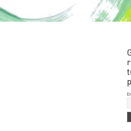
G
t
Em